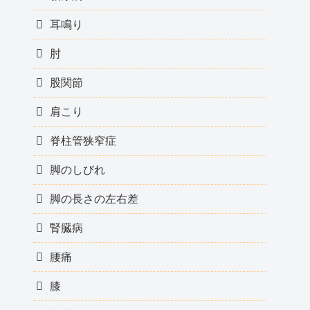
耳鳴り
肘
股関節
肩こり
脊柱管狭窄症
脚のしびれ
脚の長さの左右差
腎臓病
腰痛
膝