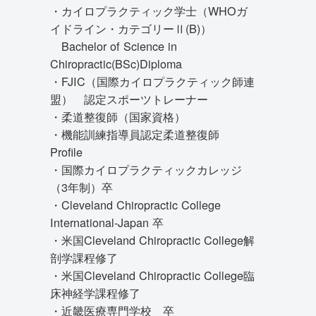
・カイロプラクティック学士（WHOガ
イドライン・カテゴリーⅡ(B)）
Bachelor of Science in
Chiropractic(BSc)Diploma
・FJIC（国際カイロプラクティック師連
盟） 認定スポーツトレーナー
・柔道整復師（国家資格）
・機能訓練指導員認定柔道整復師
Profile
・国際カイロプラクティックカレッジ
（3年制）卒
・Cleveland Chiropractic College
International-Japan 卒
・米国Cleveland Chiropractic College解
剖学課程修了
・米国Cleveland Chiropractic College臨
床神経学課程修了
・近畿医療専門学校 卒