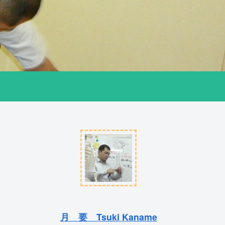
）
月 要 Tsuki Kaname