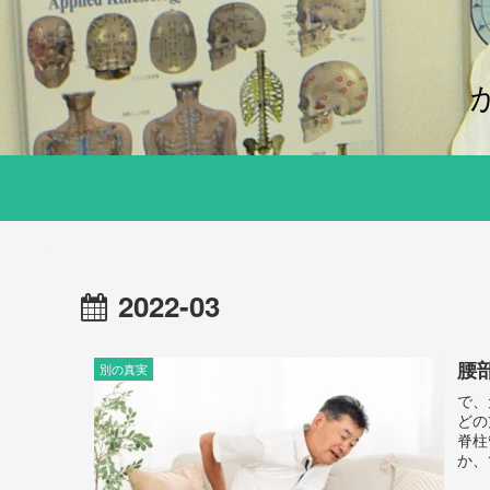
2022-03
腰
別の真実
で、元
どの方が治りま
脊柱管狭