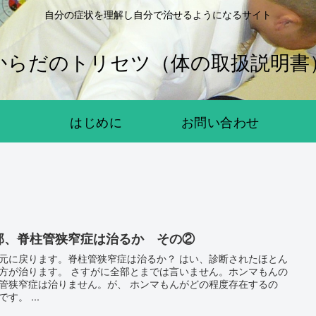
自分の症状を理解し自分で治せるようになるサイト
からだのトリセツ（体の取扱説明書
はじめに
お問い合わせ
部、脊柱管狭窄症は治るか その②
に戻ります。脊柱管狭窄症は治るか？ はい、診断されたほとん
す。 さすがに全部とまでは言いません。ホンマもんの
窄症は治りません。が、 ホンマもんがどの程度存在するの
か、です。 ...