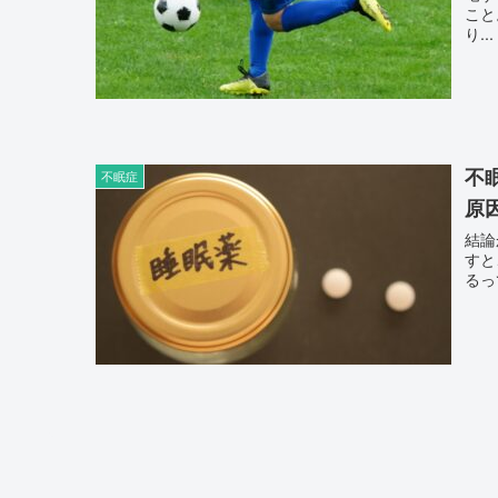
こと。 ぶつけたか？ＮＯ 引っぱったか？Ｎ
り...
不
不眠症
原
結論か
すと