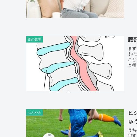
腰
別の真実
まず
ものか簡単
ことを脊柱
と考
ヒ
つぶやき
ゅ
うち
宅すると