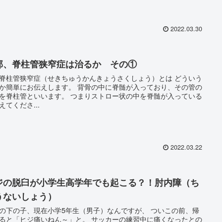
2022.03.30
部、脊柱管狭窄症は治るか その①
脊柱管狭窄症（せきちゅうかんきょうさくしょう）とは どういう
にお伝えします。 背骨の中に脊髄が入っており、その管の
管といいます。 つまりストロー状の中を脊髄が入っている
えてくださ...
2022.03.22
ジの脱臼が小学生高学年でも起こる？！肘内障（ち
うないしょう）
の下の子、現在小学5年生（男子）なんですが、 ついこの前、帰
「ヒジ痛いねん～」と。 サッカーの練習中に痛くなったとの