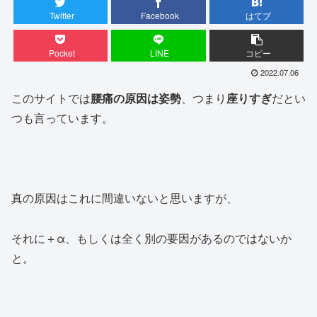
Twitter
Facebook
はてブ
Pocket
LINE
コピー
2022.07.06
このサイトでは
腰痛の原因は姿勢
、つまり
座りすぎ
だとい
つも言っています。
真の原因はこれに間違いないと思いますが、
それに＋α、もしくは全く別の要因があるのではないか
と。