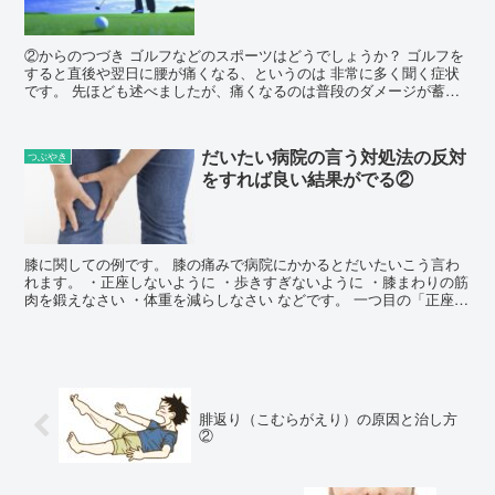
②からのつづき ゴルフなどのスポーツはどうでしょうか？ ゴルフを
すると直後や翌日に腰が痛くなる、というのは 非常に多く聞く症状
です。 先ほども述べましたが、痛くなるのは普段のダメージが蓄積
され...
だいたい病院の言う対処法の反対
つぶやき
をすれば良い結果がでる②
膝に関しての例です。 膝の痛みで病院にかかるとだいたいこう言わ
れます。 ・正座しないように ・歩きすぎないように ・膝まわりの筋
肉を鍛えなさい ・体重を減らしなさい などです。 一つ目の「正座を
しないよ...
腓返り（こむらがえり）の原因と治し方
②