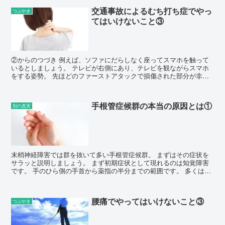
交通事故によるむち打ち症でやっ
つぶやき
てはいけないこと③
②からのつづき 例えば、ソファにだらしなく座ってスマホを触って
いるとしましょう。 テレビが右側にあり、テレビを観ながらスマホ
をする姿勢。 先ほどのファーストアタックで損傷された部分が非常
に負荷が掛かります。...
手根管症候群の本当の原因とは①
別の真実
末梢神経障害では群を抜いて多い手根管症候群。 まずはその症状を
サラッと説明しましょう。 まず初期症状として現れるのは知覚障害
です。 手のひら側の手首から薬指の半分までの範囲です。 多くは指
先が...
腰痛でやってはいけないこと③
つぶやき