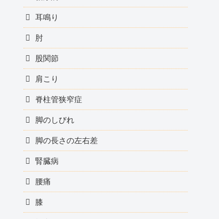
耳鳴り
肘
股関節
肩こり
脊柱管狭窄症
脚のしびれ
脚の長さの左右差
腎臓病
腰痛
膝