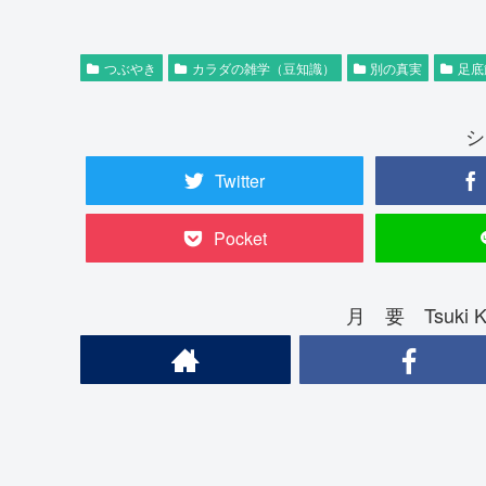
つぶやき
カラダの雑学（豆知識）
別の真実
足底
シ
Twitter
Pocket
月 要 Tsuki