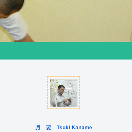
）
月 要 Tsuki Kaname