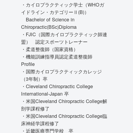
・カイロプラクティック学士（WHOガ
イドライン・カテゴリーⅡ(B)）
Bachelor of Science in
Chiropractic(BSc)Diploma
・FJIC（国際カイロプラクティック師連
盟） 認定スポーツトレーナー
・柔道整復師（国家資格）
・機能訓練指導員認定柔道整復師
Profile
・国際カイロプラクティックカレッジ
（3年制）卒
・Cleveland Chiropractic College
International-Japan 卒
・米国Cleveland Chiropractic College解
剖学課程修了
・米国Cleveland Chiropractic College臨
床神経学課程修了
・近畿医療専門学校 卒