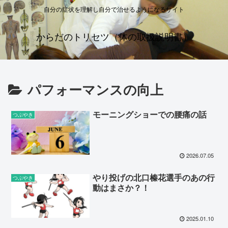
自分の症状を理解し自分で治せるようになるサイト
からだのトリセツ（体の取扱説明書）
パフォーマンスの向上
モーニングショーでの腰痛の話
つぶやき
2026.07.05
やり投げの北口榛花選手のあの行
つぶやき
動はまさか？！
2025.01.10