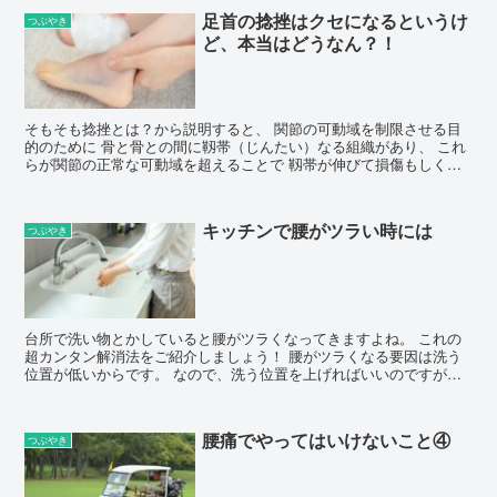
足首の捻挫はクセになるというけ
つぶやき
ど、本当はどうなん？！
そもそも捻挫とは？から説明すると、 関節の可動域を制限させる目
的のために 骨と骨との間に靱帯（じんたい）なる組織があり、 これ
らが関節の正常な可動域を超えることで 靱帯が伸びて損傷もしくは
断裂することを捻挫と...
キッチンで腰がツラい時には
つぶやき
台所で洗い物とかしていると腰がツラくなってきますよね。 これの
超カンタン解消法をご紹介しましょう！ 腰がツラくなる要因は洗う
位置が低いからです。 なので、洗う位置を上げればいいのですが、
普通は難しいですよね...
腰痛でやってはいけないこと④
つぶやき