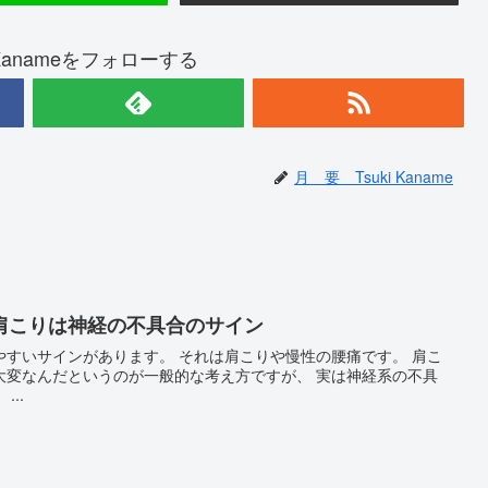
 Kanameをフォローする
月 要 Tsuki Kaname
肩こりは神経の不具合のサイン
す。 それは肩こりや慢性の腰痛です。 肩こ
んだというのが一般的な考え方ですが、 実は神経系の不具
合のサインとして出ています。 ...