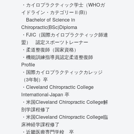
・カイロプラクティック学士（WHOガ
イドライン・カテゴリーⅡ(B)）
Bachelor of Science in
Chiropractic(BSc)Diploma
・FJIC（国際カイロプラクティック師連
盟） 認定スポーツトレーナー
・柔道整復師（国家資格）
・機能訓練指導員認定柔道整復師
Profile
・国際カイロプラクティックカレッジ
（3年制）卒
・Cleveland Chiropractic College
International-Japan 卒
・米国Cleveland Chiropractic College解
剖学課程修了
・米国Cleveland Chiropractic College臨
床神経学課程修了
・近畿医療専門学校 卒