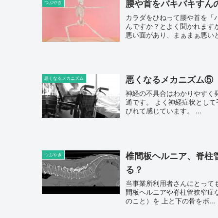
腰や首をバキバキすん
つぶやき
カラダをひねって腰や首を「バキバキ」 誰もが経験があると思います
んですか？とよく聞かれますが、 今回はそういう話ではありませんが 完結に答え
悪い面があり、まぁまぁ悪いと思
悪くなるメカニズム⑤
悪くなるメカニズム
神経の不具合はわかりやすく発見できる
通です。 よく神経症状として手のしびれや、坐骨神経痛などあります。 これらは感覚神経がし
びれて感じています。 ...
椎間板ヘルニア、脊柱
つぶやき
る？
当事業所利用者さんにとっても多い、背骨の固
間板ヘルニアや脊柱管狭窄症など、損傷された 椎間板や椎
のこと）を 上と下の骨をボ...