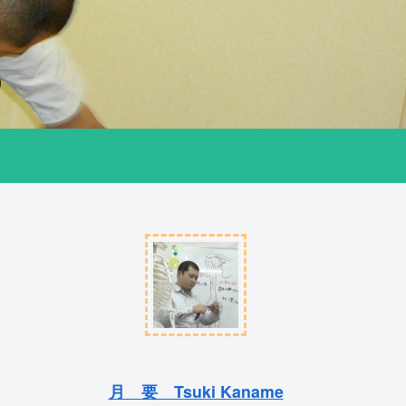
）
月 要 Tsuki Kaname