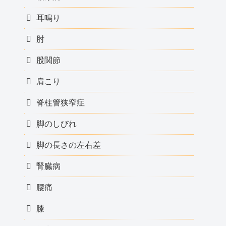
耳鳴り
肘
股関節
肩こり
脊柱管狭窄症
脚のしびれ
脚の長さの左右差
腎臓病
腰痛
膝